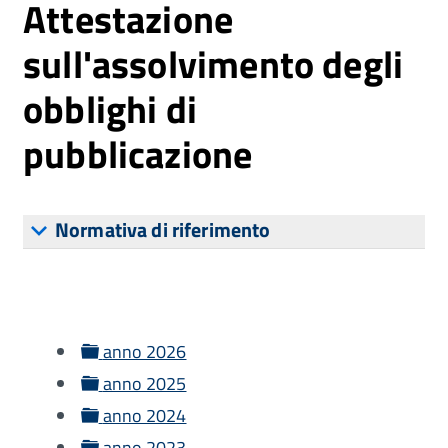
Attestazione
sull'assolvimento degli
obblighi di
pubblicazione
Normativa di riferimento
folder
anno 2026
folder
anno 2025
folder
anno 2024
folder
anno 2023