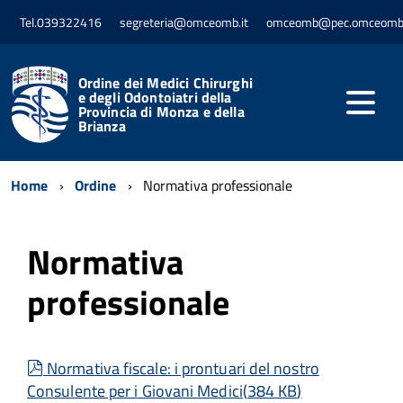
Tel.039322416
segreteria@omceomb.it
omceomb@pec.omceomb.
Ordine dei Medici Chirurghi
e degli Odontoiatri della
Provincia di Monza e della
Brianza
Home
Ordine
Normativa professionale
Normativa
professionale
pdf
Normativa fiscale: i prontuari del nostro
Consulente per i Giovani Medici
(
384 KB
)