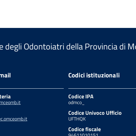
e degli Odontoiatri della Provincia di 
email
Codici istituzionali
teria
Codice IPA
mceomb.it
odmco_
Codice Univoco Ufficio
.omceomb.it
UFTHQK
Codice fiscale
94611010151