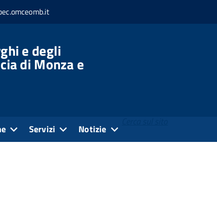
c.omceomb.it
ghi e degli
ncia di Monza e
Cerca sul sito
ne
Servizi
Notizie